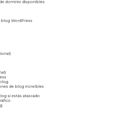
 de dominio disponibles
tu blog WordPress
ional)
ional)
ess
blog.
ones de blog increíbles
log si estás atascado
ráfico
og