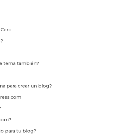
 Cero
o?
ste tema también?
ma para crear un blog?
Press.com
?
.com?
o para tu blog?