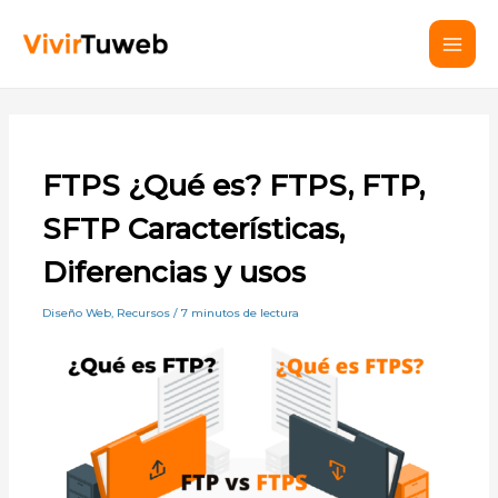
Ir
Mai
al
Men
contenido
FTPS ¿Qué es? FTPS, FTP,
SFTP Características,
Diferencias y usos
Diseño Web
,
Recursos
/
7 minutos de lectura