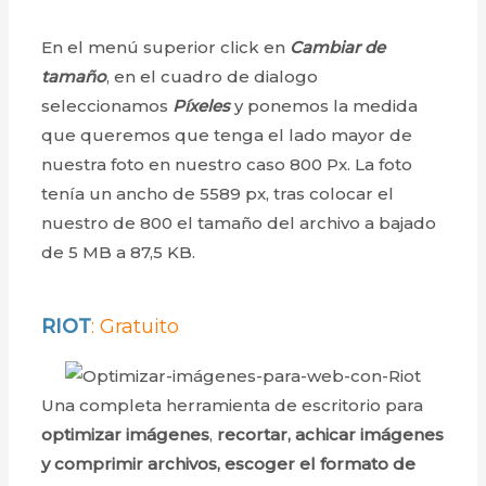
i
a
n
i
En el menú superior click en
Cambiar de
t
m
tamaño
, en el cuadro de dialogo
a
g
seleccionamos
Píxeles
y ponemos la medida
e
que queremos que tenga el lado mayor de
n
nuestra foto en nuestro caso 800 Px. La foto
c
tenía un ancho de 5589 px, tras colocar el
o
n
nuestro de 800 el tamaño del archivo a bajado
P
de 5 MB a 87,5 KB.
a
i
n
RIOT
: Gratuito
t
Una completa herramienta de escritorio para
optimizar imágenes
,
recortar, achicar imágenes
y
comprimir
archivos, escoger el formato de