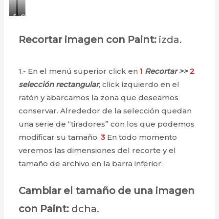
R
C
e
a
Recortar imagen con Paint:
izda.
c
m
o
b
r
i
1.- En el menú superior click en
1
Recortar >>
2
t
a
a
r
selección rectangular
, click izquierdo en el
r
e
ratón y abarcamos la zona que deseamos
i
l
conservar. Alrededor de la selección quedan
m
t
una serie de “tiradores” con los que podemos
a
a
g
m
modificar su tamaño.
3
En todo momento
e
a
veremos las dimensiones del recorte y el
n
ñ
tamaño de archivo en la barra inferior.
c
o
o
d
Cambiar el tamaño de una imagen
n
e
P
u
con Paint:
dcha.
a
n