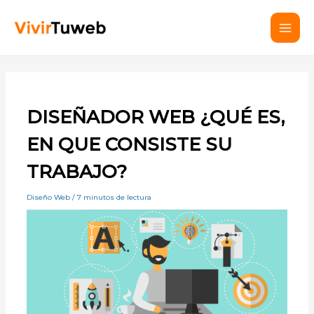
Ir
Mai
al
Men
contenido
DISEÑADOR WEB ¿QUÉ ES,
EN QUE CONSISTE SU
TRABAJO?
Diseño Web
/
7 minutos de lectura